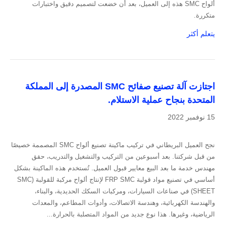
ألواح SMC هذه إلى العميل، بعد أن خضعت لتصميم دقيق واختبارات
متكررة.
يتعلم أكثر
اجتازت آلة تصنيع صفائح SMC المصدرة إلى المملكة
المتحدة بنجاح عملية الاستلام.
15 نوفمبر 2022
نجح العميل البريطاني في تركيب ماكينة تصنيع ألواح SMC المصممة خصيصًا
من قبل شركتنا. بعد أسبوعين من التركيب والتشغيل والتدريب، حقق
مهندس خدمة ما بعد البيع معايير قبول العميل. تُستخدم هذه الماكينة بشكل
أساسي في تصنيع مواد قولبة FRP SMC لإنتاج ألواح مركبة للقولبة (SMC
SHEET) في صناعات السيارات، ومركبات السكك الحديدية، والبناء،
والهندسة الكهربائية، وهندسة الاتصالات، وأدوات المطاعم، والمعدات
الرياضية، وغيرها. هذا نوع جديد من المواد المتصلبة بالحرارة...