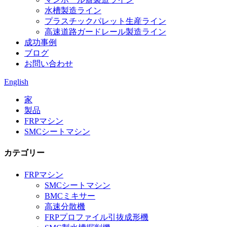
水槽製造ライン
プラスチックパレット生産ライン
高速道路ガードレール製造ライン
成功事例
ブログ
お問い合わせ
English
家
製品
FRPマシン
SMCシートマシン
カテゴリー
FRPマシン
SMCシートマシン
BMCミキサー
高速分散機
FRPプロファイル引抜成形機