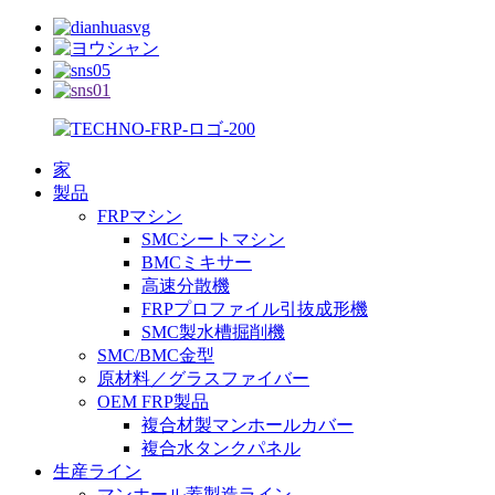
家
製品
FRPマシン
SMCシートマシン
BMCミキサー
高速分散機
FRPプロファイル引抜成形機
SMC製水槽掘削機
SMC/BMC金型
原材料／グラスファイバー
OEM FRP製品
複合材製マンホールカバー
複合水タンクパネル
生産ライン
マンホール蓋製造ライン